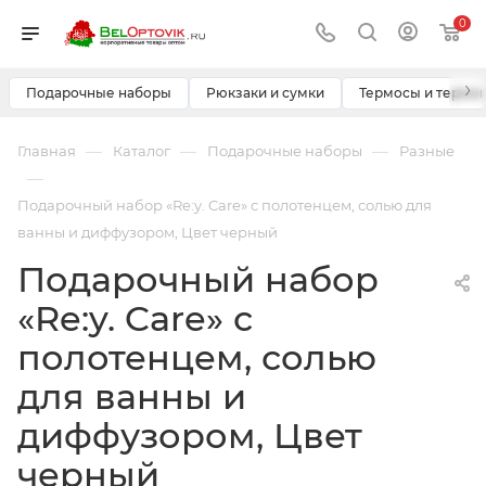
0
›
Подарочные наборы
Рюкзаки и сумки
Термосы и термо
—
—
—
Главная
Каталог
Подарочные наборы
Разные
—
Подарочный набор «Re:y. Care» с полотенцем, солью для
ванны и диффузором, Цвет черный
Подарочный набор
«Re:y. Care» с
полотенцем, солью
для ванны и
диффузором, Цвет
черный