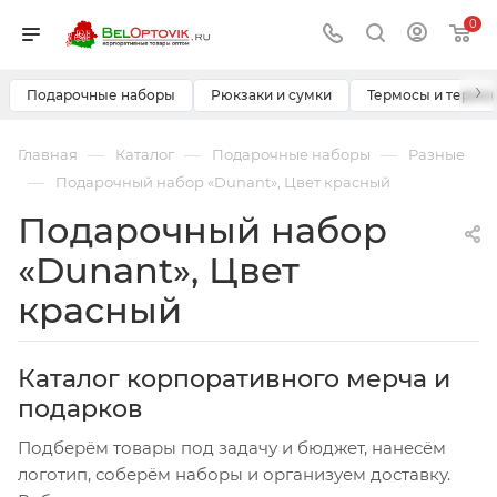
0
›
Подарочные наборы
Рюкзаки и сумки
Термосы и термо
—
—
—
Главная
Каталог
Подарочные наборы
Разные
—
Подарочный набор «Dunant», Цвет красный
Подарочный набор
«Dunant», Цвет
красный
Каталог корпоративного мерча и
подарков
Подберём товары под задачу и бюджет, нанесём
логотип, соберём наборы и организуем доставку.