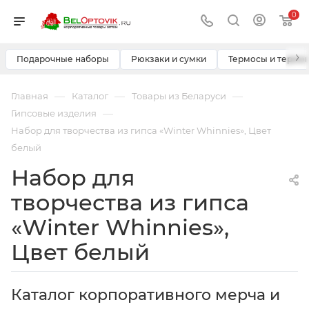
0
›
Подарочные наборы
Рюкзаки и сумки
Термосы и термо
—
—
—
Главная
Каталог
Товары из Беларуси
—
Гипсовые изделия
Набор для творчества из гипса «Winter Whinnies», Цвет
белый
Набор для
творчества из гипса
«Winter Whinnies»,
Цвет белый
Каталог корпоративного мерча и