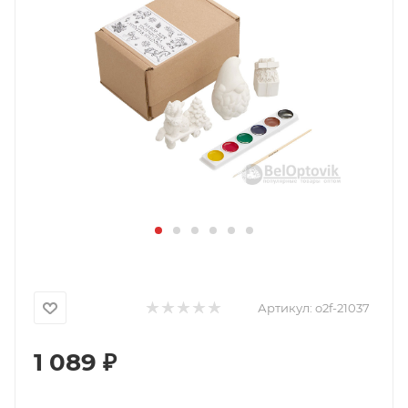
Артикул:
o2f-21037
1 089
₽