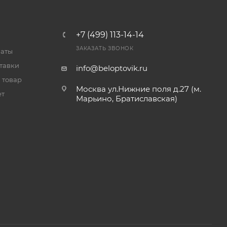
+7 (499) 113-14-14
ЗАКАЗАТЬ ЗВОНОК
латы
тавки
info@beloptovik.ru
 товар
Москва ул.Нижние поля д.27 (м.
ет
Марьино, Братиславская)