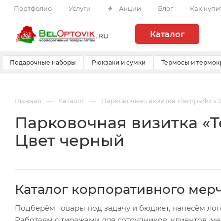
Портфолио
Услуги
Акции
Блог
Как купи
Каталог
Подарочные наборы
Рюкзаки и сумки
Термосы и термок
—
—
Главная
Каталог
Парковочная визитка «Tempark» v.
Парковочная визитка «T
Цвет черный
Каталог корпоративного мер
Подберём товары под задачу и бюджет, нанесём лог
Работаем с тиражами для сотрудников, клиентов, м