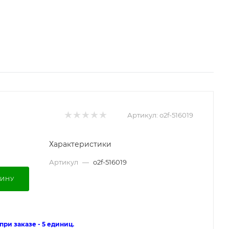
Артикул:
o2f-516019
Характеристики
Артикул
—
o2f-516019
ЗИНУ
ри заказе - 5 единиц.