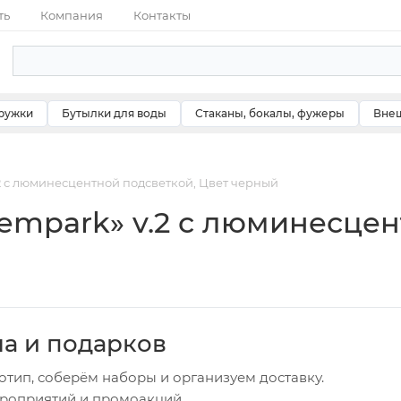
ть
Компания
Контакты
ружки
Бутылки для воды
Стаканы, бокалы, фужеры
Внеш
2 с люминесцентной подсветкой, Цвет черный
empark» v.2 с люминесцен
ча и подарков
отип, соберём наборы и организуем доставку.
ероприятий и промоакций.