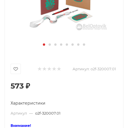
Артикул:
o2f-320007.01
573
₽
Характеристики
Артикул
—
o2f-320007.01
Внимание!