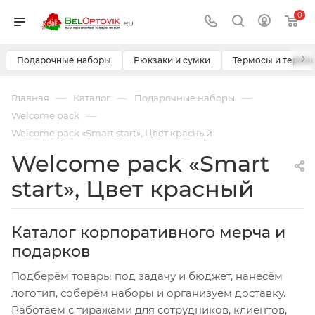
0
›
Подарочные наборы
Рюкзаки и сумки
Термосы и термо
—
—
—
Главная
Каталог
Подарочные наборы
—
Welcome pack
Welcome pack «Smart start», Цвет красный
Welcome pack «Smart
start», Цвет красный
Каталог корпоративного мерча и
подарков
Подберём товары под задачу и бюджет, нанесём
логотип, соберём наборы и организуем доставку.
Работаем с тиражами для сотрудников, клиентов,