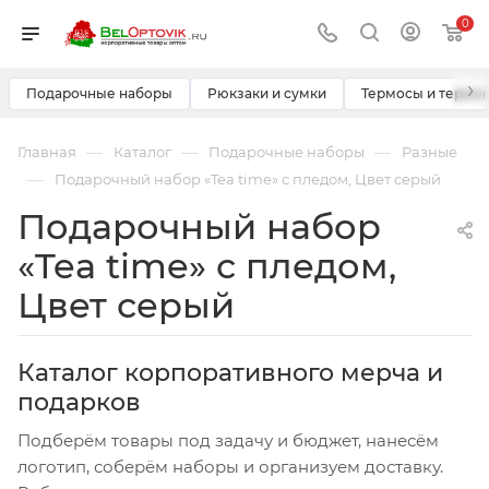
0
›
Подарочные наборы
Рюкзаки и сумки
Термосы и термо
—
—
—
Главная
Каталог
Подарочные наборы
Разные
—
Подарочный набор «Tea time» с пледом, Цвет серый
Подарочный набор
«Tea time» с пледом,
Цвет серый
Каталог корпоративного мерча и
подарков
Подберём товары под задачу и бюджет, нанесём
логотип, соберём наборы и организуем доставку.