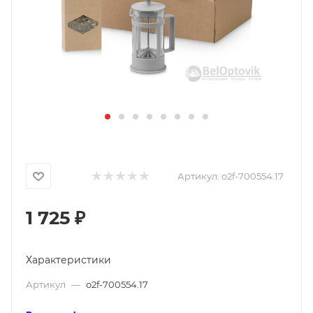
Артикул:
o2f-700554.17
1 725
₽
Характеристики
Артикул
—
o2f-700554.17