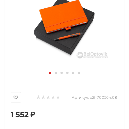
Артикул:
o2f-700564.08
1 552
₽