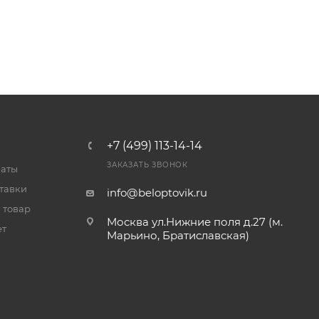
+7 (499) 113-14-14
ЗАКАЗАТЬ ЗВОНОК
латы
тавки
info@beloptovik.ru
 товар
Москва ул.Нижние поля д.27 (м.
ет
Марьино, Братиславская)