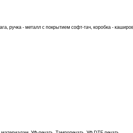
ага, ручка - металл с покрытием софт-тач, коробка - кашир
материалам, УФ-печать, Тампопечать, УФ DTF печать,