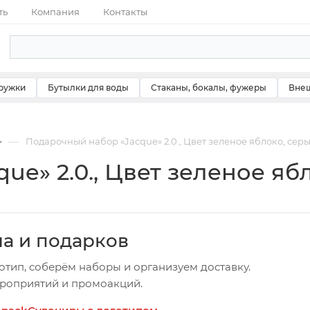
ть
Компания
Контакты
ружки
Бутылки для воды
Стаканы, бокалы, фужеры
Внеш
—
Подарочный набор «Jacque» 2.0., Цвет зеленое яблоко, сер
ue» 2.0., Цвет зеленое яб
ча и подарков
отип, соберём наборы и организуем доставку.
ероприятий и промоакций.