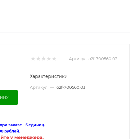
Артикул:
o2f-700560.03
Характеристики
Артикул
—
o2f-700560.03
ЗИНУ
ри заказе - 5 единиц.
00 рублей.
яйте у менеджера.