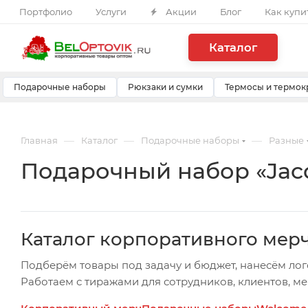
Портфолио
Услуги
Акции
Блог
Как купи
Каталог
Подарочные наборы
Рюкзаки и сумки
Термосы и термок
—
—
—
Главная
Каталог
Подарочные наборы
Разные
Подарочный набор «Jacq
Каталог корпоративного мер
Подберём товары под задачу и бюджет, нанесём лог
Работаем с тиражами для сотрудников, клиентов, м