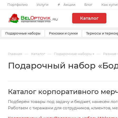
Портфолио
Услуги
Акции
Блог
Как купи
Каталог
Подарочные наборы
Рюкзаки и сумки
Термосы и термок
—
—
—
Главная
Каталог
Подарочные наборы
Разные
Подарочный набор «Бодр
Каталог корпоративного мер
Подберём товары под задачу и бюджет, нанесём лог
Работаем с тиражами для сотрудников, клиентов, м