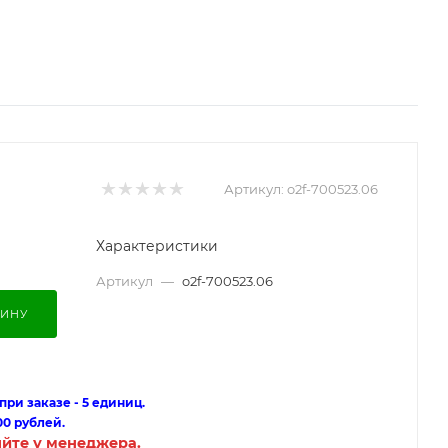
Артикул:
o2f-700523.06
Характеристики
Артикул
—
o2f-700523.06
ЗИНУ
ри заказе - 5 единиц.
00 рублей.
яйте у менеджера.