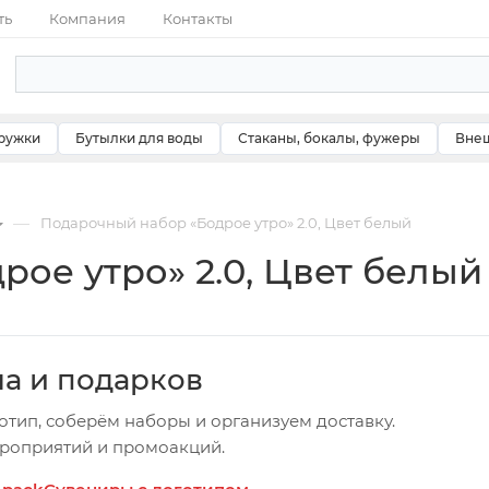
ть
Компания
Контакты
ружки
Бутылки для воды
Стаканы, бокалы, фужеры
Внеш
—
Подарочный набор «Бодрое утро» 2.0, Цвет белый
ое утро» 2.0, Цвет белый
ча и подарков
отип, соберём наборы и организуем доставку.
ероприятий и промоакций.