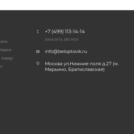
+7 (499) 113-14-14
ЗАКАЗАТЬ ЗВОНОК
латы
тавки
info@beloptovik.ru
 товар
Москва ул.Нижние поля д.27 (м.
ет
Марьино, Братиславская)