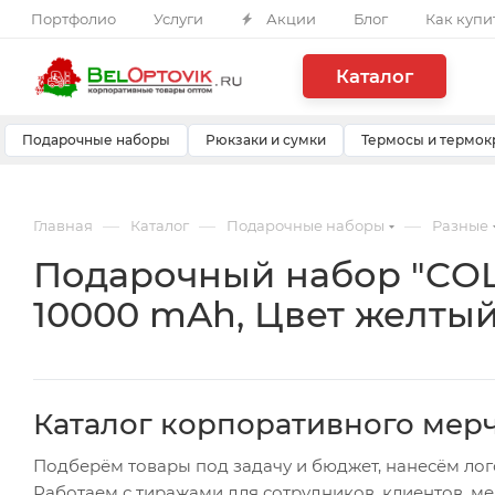
Портфолио
Услуги
Акции
Блог
Как купи
Каталог
Подарочные наборы
Рюкзаки и сумки
Термосы и термок
—
—
—
Главная
Каталог
Подарочные наборы
Разные
Подарочный набор "COL
10000 mAh, Цвет желты
Каталог корпоративного мер
Подберём товары под задачу и бюджет, нанесём лог
Работаем с тиражами для сотрудников, клиентов, м