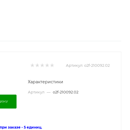
Артикул:
o2f-210092.02
Характеристики
Артикул
—
o2f-210092.02
ЗИНУ
ри заказе - 5 единиц.