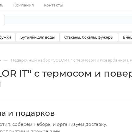
ть
Компания
Контакты
ружки
Бутылки для воды
Стаканы, бокалы, фужеры
Внеш
—
Подарочный набор "COLOR IT" c термосом и повербанком, 
OR IT" c термосом и пове
й
ча и подарков
отип, соберём наборы и организуем доставку.
ероприятий и промоакций.