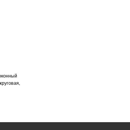
локонный
круговая,