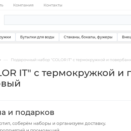
ть
Компания
Контакты
ружки
Бутылки для воды
Стаканы, бокалы, фужеры
Внеш
—
Подарочный набор "COLOR IT" c термокружкой и повербан
OR IT" c термокружкой и 
овый
ча и подарков
отип, соберём наборы и организуем доставку.
ероприятий и промоакций.