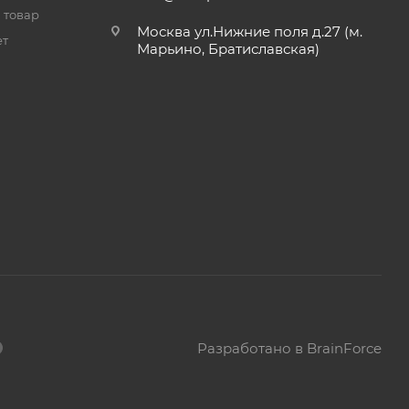
 товар
Москва ул.Нижние поля д.27 (м.
ет
Марьино, Братиславская)
Разработано в BrainForce