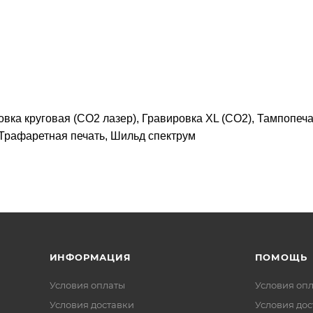
вка круговая (CO2 лазер), Гравировка XL (СО2), Тампопеча
 Трафаретная печать, Шильд спектрум
ИНФОРМАЦИЯ
ПОМОЩЬ
Условия оплаты
Условия оп
Условия доставки
Условия дос