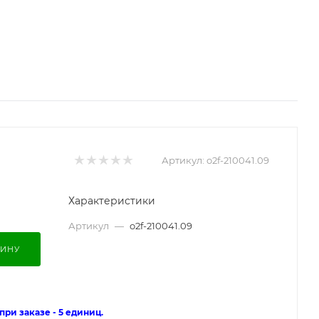
Артикул:
o2f-210041.09
Характеристики
Артикул
—
o2f-210041.09
ЗИНУ
ри заказе - 5 единиц.