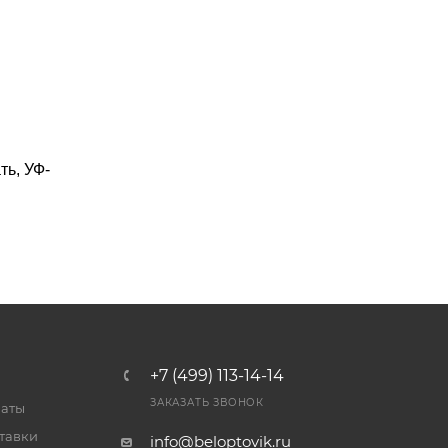
ть, УФ-
+7 (499) 113-14-14
ЗАКАЗАТЬ ЗВОНОК
латы
тавки
info@beloptovik.ru