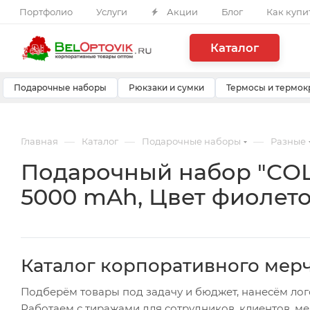
Портфолио
Услуги
Акции
Блог
Как купи
Каталог
Подарочные наборы
Рюкзаки и сумки
Термосы и термок
—
—
—
Главная
Каталог
Подарочные наборы
Разные
Подарочный набор "COL
5000 mAh, Цвет фиолет
Каталог корпоративного мер
Подберём товары под задачу и бюджет, нанесём лог
Работаем с тиражами для сотрудников, клиентов, м