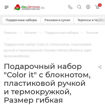
0
›
Подарочные наборы
Рюкзаки и сумки
Термосы и термо
—
—
—
Главная
Каталог
Подарочные наборы
Разные
—
Подарочный набор "Color it" с блокнотом, пластиковой
ручкой и термокружкой, Размер гибкая обложка, Цвет
зеленое яблоко
Подарочный набор
"Color it" с блокнотом,
пластиковой ручкой
и термокружкой,
Размер гибкая