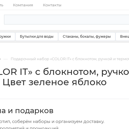
ть
Компания
Контакты
ружки
Бутылки для воды
Стаканы, бокалы, фужеры
Внеш
—
Подарочный набор «COLOR IT» c блокнотом, ручкой и термо
R IT» c блокнотом, ручко
 Цвет зеленое яблоко
ча и подарков
отип, соберём наборы и организуем доставку.
ероприятий и промоакций.