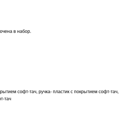
ючена в набор.
рытием софт-тач, ручка- пластик с покрытием софт-тач,
т-тач