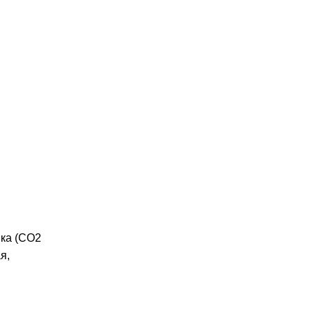
вка (CO2
я,