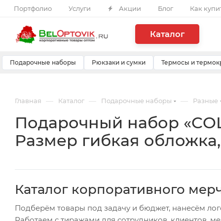
Портфолио
Услуги
Акции
Блог
Как купи
Каталог
Подарочные наборы
Рюкзаки и сумки
Термосы и термок
—
—
—
Главная
Каталог
Подарочные наборы
Разные
Подарочный набор «COLO
Размер гибкая обложка,
Каталог корпоративного мер
Подберём товары под задачу и бюджет, нанесём лог
Работаем с тиражами для сотрудников, клиентов, м