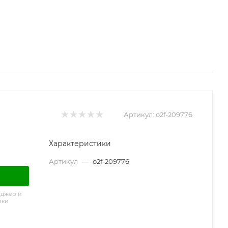
Артикул:
o2f-209776
Характеристики
Артикул
—
o2f-209776
еджер и
вки