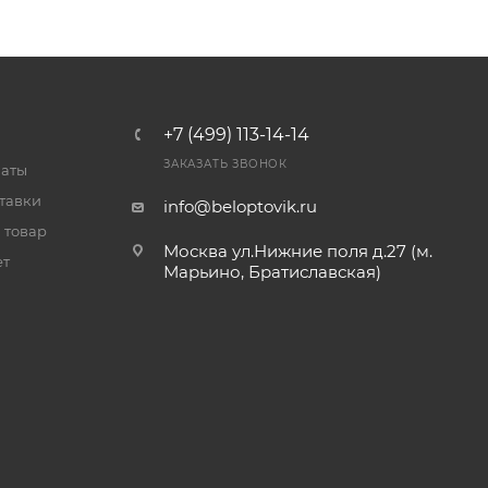
+7 (499) 113-14-14
ЗАКАЗАТЬ ЗВОНОК
латы
тавки
info@beloptovik.ru
 товар
Москва ул.Нижние поля д.27 (м.
ет
Марьино, Братиславская)