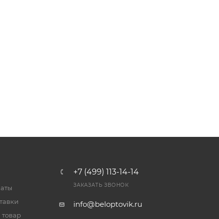
+7 (499) 113-14-14
ЗАКАЗАТЬ ЗВОНОК
латы
тавки
info@beloptovik.ru
 товар