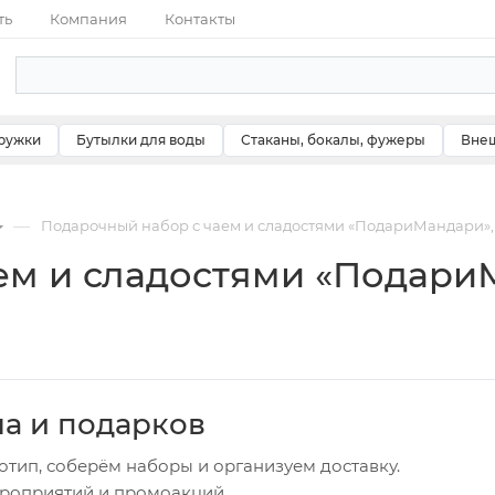
ть
Компания
Контакты
ружки
Бутылки для воды
Стаканы, бокалы, фужеры
Внеш
—
Подарочный набор с чаем и сладостями «ПодариМандари»,
ем и сладостями «Подари
ча и подарков
отип, соберём наборы и организуем доставку.
ероприятий и промоакций.