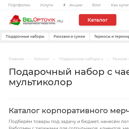
Портфолио
Услуги
Акции
Блог
Как купи
Каталог
Подарочные наборы
Рюкзаки и сумки
Термосы и термок
—
—
—
Главная
Каталог
Подарочные наборы
Разные
Подарочный набор с ча
мультиколор
Каталог корпоративного мер
Подберём товары под задачу и бюджет, нанесём лог
Работаем с тиражами для сотрудников, клиентов, м