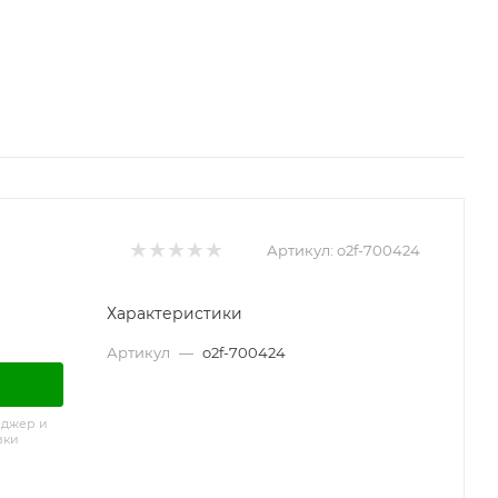
Артикул:
o2f-700424
Характеристики
Артикул
—
o2f-700424
еджер и
вки