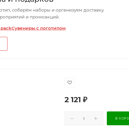
отип, соберём наборы и организуем доставку.
ероприятий и промоакций.
 pack
Сувениры с логотипом
2 121
₽
В КОР