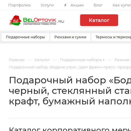
Портфолио
Услуги
Акции
Блог
Как купи
Каталог
Подарочные наборы
Рюкзаки и сумки
Термосы и термок
—
—
—
Главная
Каталог
Подарочные наборы
Разные
Подарочный набор «Бодрое утро», Цвет френч-пресс- прозр
Подарочный набор «Бод
черный, стеклянный ста
крафт, бумажный напол
Каталог корпоративного мер