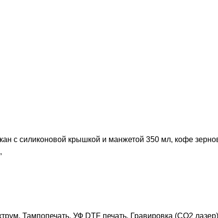
кан с силиконовой крышкой и манжетой 350 мл, кофе зернов
,
трум, Тампопечать, УФ DTF печать, Гравировка (CO2 лазер)