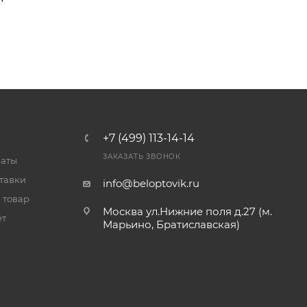
+7 (499) 113-14-14
ЗАКАЗАТЬ ЗВОНОК
латы
тавки
info@beloptovik.ru
 товар
Москва ул.Нижние поля д.27 (м.
ет
Марьино, Братиславская)