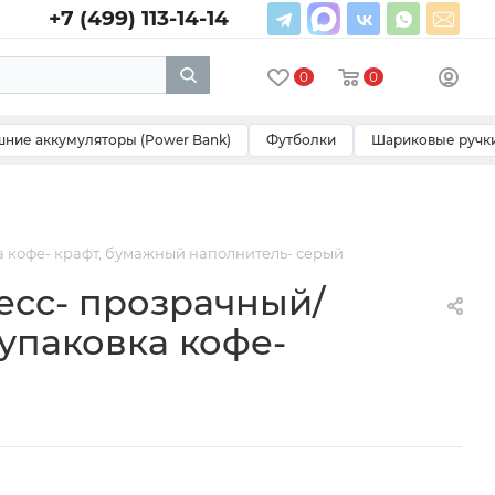
+7 (499) 113-14-14
0
0
ние аккумуляторы (Power Bank)
Футболки
Шариковые ручк
а кофе- крафт, бумажный наполнитель- серый
есс- прозрачный/
упаковка кофе-