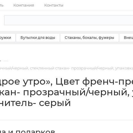
ть
Компания
Контакты
ружки
Бутылки для воды
Стаканы, бокалы, фужеры
Внеш
—
ачный/черный, стеклянный стакан- прозрачный/черный, упаковк
рое утро», Цвет френч-пр
кан- прозрачный/черный, 
нитель- серый
ча и подарков