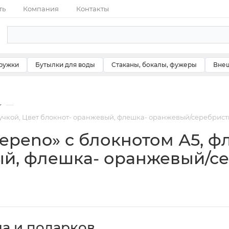
ть
Компания
Контакты
ружки
Бутылки для воды
Стаканы, бокалы, фужеры
Внеш
—
учкой, Цвет блокнот- оранжевый, флешка- оранжевый/серебрист
peno» с блокнотом А5, ф
ый, флешка- оранжевый/се
ча и подарков