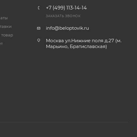
+7 (499) 113-14-14
ЗАКАЗАТЬ ЗВОНОК
латы
тавки
info@beloptovik.ru
 товар
Москва ул.Нижние поля д.27 (м.
ет
Марьино, Братиславская)