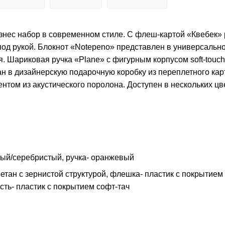
знес набор в современном стиле. С флеш-картой «Квебек»
 под рукой. Блокнот «Notepeno» представлен в универсальн
. Шариковая ручка «Plane» с фигурным корпусом soft-touch
н в дизайнерскую подарочную коробку из переплетного кар
том из акустического поролона. Доступен в нескольких цв
вый/серебристый, ручка- оранжевый
тан с зернистой структурой, флешка- пластик с покрытием
асть- пластик с покрытием софт-тач