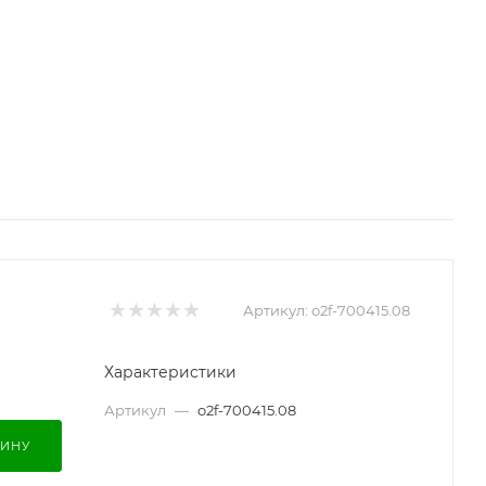
Артикул:
o2f-700415.08
Характеристики
Артикул
—
o2f-700415.08
ЗИНУ