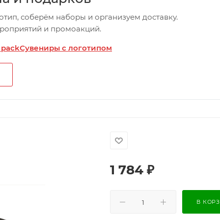
отип, соберём наборы и организуем доставку.
ероприятий и промоакций.
 pack
Сувениры с логотипом
1 784
₽
В КОР