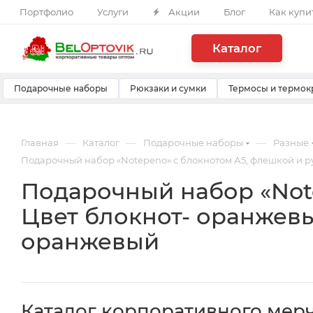
Портфолио
Услуги
Акции
Блог
Как купи
Каталог
Подарочные наборы
Рюкзаки и сумки
Термосы и термок
—
—
—
Главная
Каталог
Подарочные наборы
Разные
Подарочный набор «Notepeno» с блокнотом А5, флешкой и р
Подарочный набор «Note
Цвет блокнот- оранжев
оранжевый
Каталог корпоративного мер