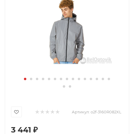
Артикул:
o2f-3160R082XL
3 441
₽