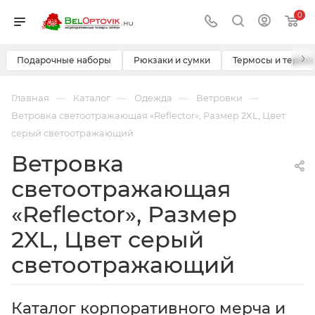
0
›
Подарочные наборы
Рюкзаки и сумки
Термосы и термо
—
—
—
—
Главная
Каталог
Одежда
Ветровки
Ветровка светоотражающая «Reflector», Размер 2XL, Цвет
серый светоотражающий
Ветровка
светоотражающая
«Reflector», Размер
2XL, Цвет серый
светоотражающий
Каталог корпоративного мерча и