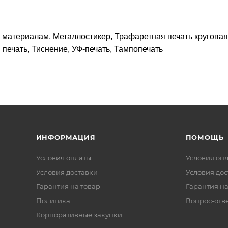
материалам, Металлостикер, Трафаретная печать круговая 
печать, Тиснение, УФ-печать, Тампопечать
ИНФОРМАЦИЯ
ПОМОЩЬ
Условия оплаты
Условия оп
Условия доставки
Условия дос
Гарантия на товар
Гарантия на
Политика
Вопрос-отв
Корпоративные закупки