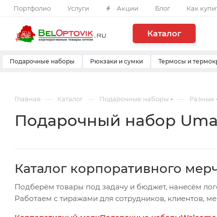
Портфолио
Услуги
Акции
Блог
Как купи
Каталог
Подарочные наборы
Рюкзаки и сумки
Термосы и термок
—
—
—
Главная
Каталог
Подарочные наборы
Разные
Подарочный набор Uma V
Каталог корпоративного мер
Подберём товары под задачу и бюджет, нанесём лог
Работаем с тиражами для сотрудников, клиентов, м