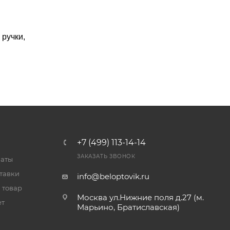
ручки,
+7 (499) 113-14-14
ЗАКАЗАТЬ ЗВОНОК
латы
тавки
info@beloptovik.ru
 товар
Москва ул.Нижние поля д.27 (м.
ет
Марьино, Братиславская)