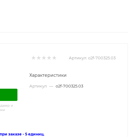
Артикул:
o2f-700325.03
Характеристики
Артикул
—
o2f-700325.03
еджер и
вки
ри заказе - 5 единиц.