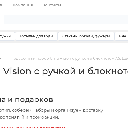
ть
Компания
Контакты
ружки
Бутылки для воды
Стаканы, бокалы, фужеры
Внеш
—
Подарочный набор Uma Vision с ручкой и блокнотом А5, Цв
ision с ручкой и блокнот
ча и подарков
отип, соберём наборы и организуем доставку.
ероприятий и промоакций.