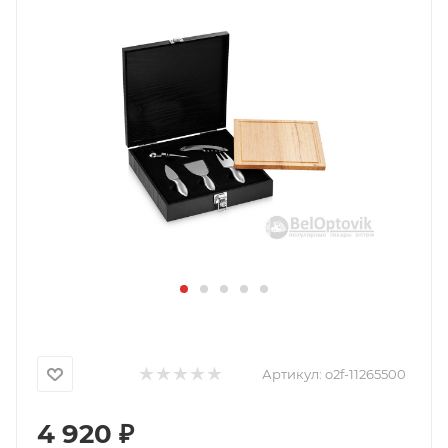
Артикул:
o2f-11265500
4 920
₽