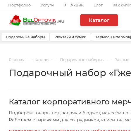
Портфолио
Услуги
Акции
Блог
Как купи
Каталог
Подарочные наборы
Рюкзаки и сумки
Термосы и термок
—
—
—
Главная
Каталог
Подарочные наборы
Разные
Подарочный набор «Гже
Каталог корпоративного мер
Подберём товары под задачу и бюджет, нанесём лог
Работаем с тиражами для сотрудников, клиентов, м