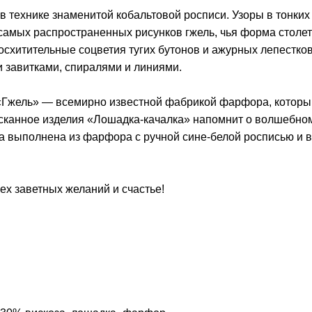
 технике знаменитой кобальтовой росписи. Узоры в тонких
 самых распространенных рисунков гжель, чья форма столе
схитительные соцветия тугих бутонов и ажурных лепестко
 завитками, спиралями и линиями.
«Гжель» — всемирно известной фабрикой фарфора, которы
зысканное изделия «Лошадка-качалка» напомнит о волшебно
ка выполнена из фарфора с ручной сине-белой росписью и 
х заветных желаний и счастье!