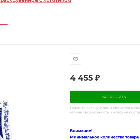
 pack
Сувениры с логотипом
4 455
₽
ЗАПРОСИТЬ
Оставьте заявку, с вами свяжется мен
уточнит возможность и условия поста
Внимание!
Минимальное количество товара п