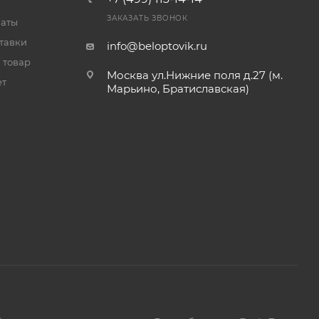
ЗАКАЗАТЬ ЗВОНОК
латы
тавки
info@beloptovik.ru
 товар
Москва ул.Нижние поля д.27 (м.
ет
Марьино, Братиславская)