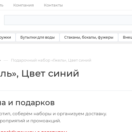
ть
Компания
Контакты
ружки
Бутылки для воды
Стаканы, бокалы, фужеры
Внеш
—
Подарочный набор «Гжель», Цвет синий
ль», Цвет синий
ча и подарков
отип, соберём наборы и организуем доставку.
ероприятий и промоакций.