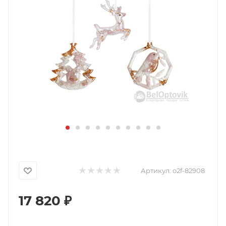
Артикул:
o2f-82908
17 820
₽