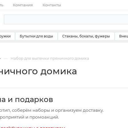
ть
Компания
Контакты
ружки
Бутылки для воды
Стаканы, бокалы, фужеры
Внеш
—
Набор для выпечки пряничного домика
ничного домика
ча и подарков
отип, соберём наборы и организуем доставку.
ероприятий и промоакций.