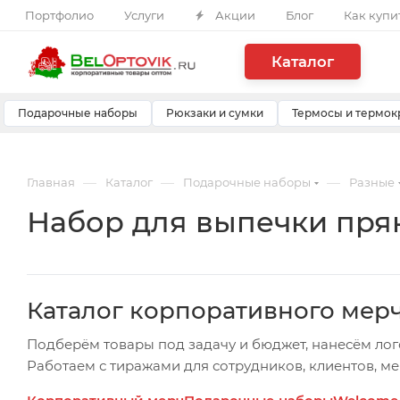
Портфолио
Услуги
Акции
Блог
Как купи
Каталог
Подарочные наборы
Рюкзаки и сумки
Термосы и термок
—
—
—
Главная
Каталог
Подарочные наборы
Разные
Набор для выпечки пря
Каталог корпоративного мер
Подберём товары под задачу и бюджет, нанесём лог
Работаем с тиражами для сотрудников, клиентов, м