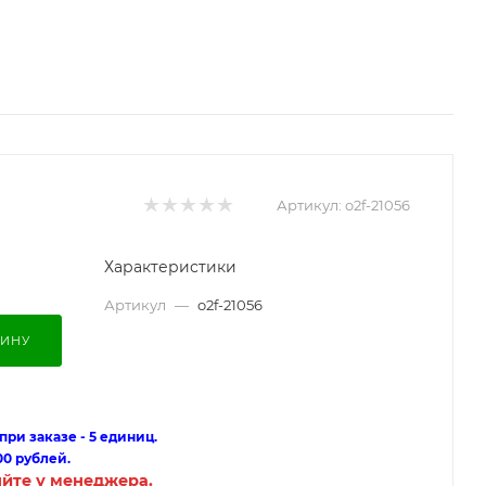
Артикул:
o2f-21056
Характеристики
Артикул
—
o2f-21056
ЗИНУ
ри заказе - 5 единиц.
00 рублей.
яйте у менеджера.