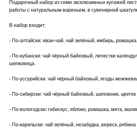
Подарочный набор из семи эксклюзивных купажей листо
работы с натуральным вареньем, в сувенирной шкатулк
В набор входит:
- По-алтайски: иван-чай, чай зелёный, имбирь, ромашк
- По-кубански: чай чёрный байховый, лепестки календу
шелковица.
- По-уссурийски: чай чёрный байховый, ягоды можжеве
- По-сибирски: чай чёрный байховый, шиповник, цветок 
- По-вологодски: гибискус, яблоко, ромашка, мята, мали
- По-карельски: чай зелёный, незабудка, вереск, рябина