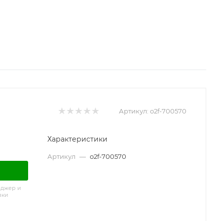
Артикул:
o2f-700570
Характеристики
Артикул
—
o2f-700570
еджер и
вки