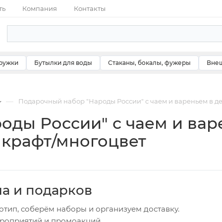
ть
Компания
Контакты
ружки
Бутылки для воды
Стаканы, бокалы, фужеры
Внеш
—
Подарочный набор "Народы России" с чаем и вареньем в де
оды России" с чаем и вар
т крафт/многоцвет
ча и подарков
отип, соберём наборы и организуем доставку.
ероприятий и промоакций.