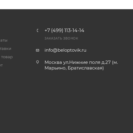
+7 (499) 113-14-14
ЗАКАЗАТЬ ЗВОНОК
латы
тавки
info@beloptovik.ru
 товар
Москва ул.Нижние поля д.27 (м.
ет
Марьино, Братиславская)