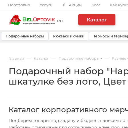
Портфолио
Услуги
Акции
Блог
Как купи
Каталог
Подарочные наборы
Рюкзаки и сумки
Термосы и термок
—
—
—
Главная
Каталог
Подарочные наборы
Разные
Подарочный набор "Нар
шкатулке без лого, Цве
Каталог корпоративного мер
Подберём товары под задачу и бюджет, нанесём лог
Работаем с тиражами для сотрудников, клиентов, м