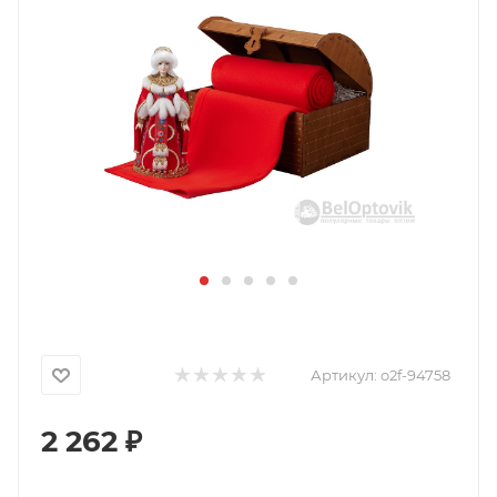
Артикул:
o2f-94758
2 262
₽