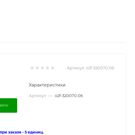
Артикул:
o2f-320070.06
Характеристики
Артикул
—
o2f-320070.06
ЗИНУ
ри заказе - 5 единиц.