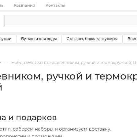
ть
Компания
Контакты
ружки
Бутылки для воды
Стаканы, бокалы, фужеры
Внеш
—
Набор «Writea» с ежедневником, ручкой и термокружкой, 
евником, ручкой и термок
й
ча и подарков
отип, соберём наборы и организуем доставку.
ероприятий и промоакций.