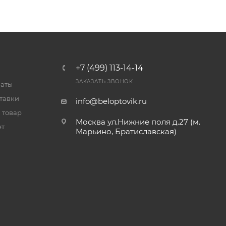
+7 (499) 113-14-14
ЗАКАЗАТЬ ЗВОНОК
латы
тавки
info@beloptovik.ru
 товар
Москва ул.Нижние поля д.27 (м.
ет
Марьино, Братиславская)