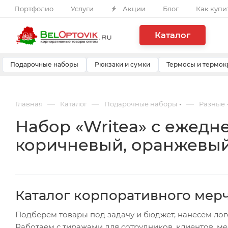
Портфолио
Услуги
Акции
Блог
Как купи
Каталог
Подарочные наборы
Рюкзаки и сумки
Термосы и термок
—
—
—
Главная
Каталог
Подарочные наборы
Разные
Набор «Writea» с ежедн
коричневый, оранжевы
Каталог корпоративного мер
Подберём товары под задачу и бюджет, нанесём лог
Работаем с тиражами для сотрудников, клиентов, м