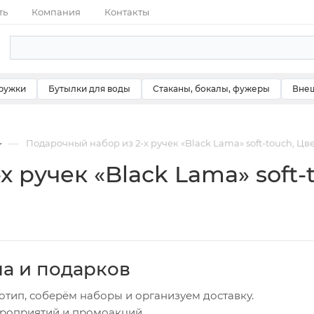
ть
Компания
Контакты
ружки
Бутылки для воды
Стаканы, бокалы, фужеры
Внеш
—
Подарочный набор из 2-х ручек «Black Lama» soft-touch, Цв
 ручек «Black Lama» soft-
ча и подарков
отип, соберём наборы и организуем доставку.
ероприятий и промоакций.