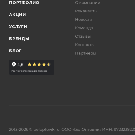
ПОРТФОЛИО
О компании
Реквизиты
АКЦИИ
Новости
УСЛУГИ
Команда
Отзывы
БРЕНДЫ
Контакты
БЛОГ
Партнеры
2013-2026 © beloptovik.ru, ООО «БелОптовик» ИНН: 972323922