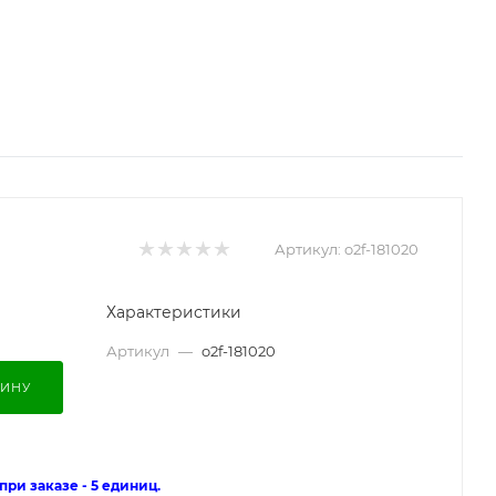
Артикул:
o2f-181020
Характеристики
Артикул
—
o2f-181020
ЗИНУ
ри заказе - 5 единиц.