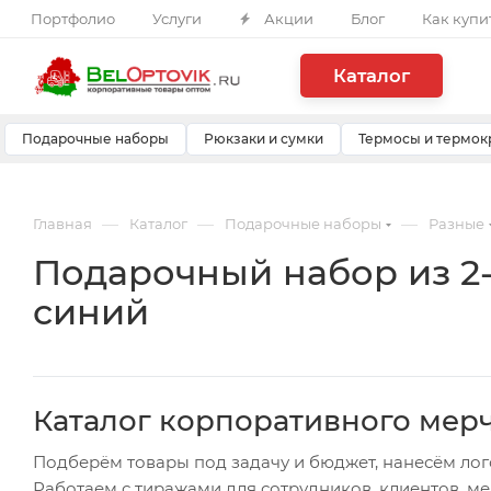
Портфолио
Услуги
Акции
Блог
Как купи
Каталог
Подарочные наборы
Рюкзаки и сумки
Термосы и термок
—
—
—
Главная
Каталог
Подарочные наборы
Разные
Подарочный набор из 2-х
синий
Каталог корпоративного мер
Подберём товары под задачу и бюджет, нанесём лог
Работаем с тиражами для сотрудников, клиентов, м