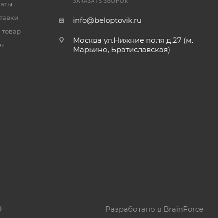
ЗАКАЗАТЬ ЗВОНОК
латы
тавки
info@beloptovik.ru
 товар
Москва ул.Нижние поля д.27 (м.
ет
Марьино, Братиславская)
Разработано в BrainForce