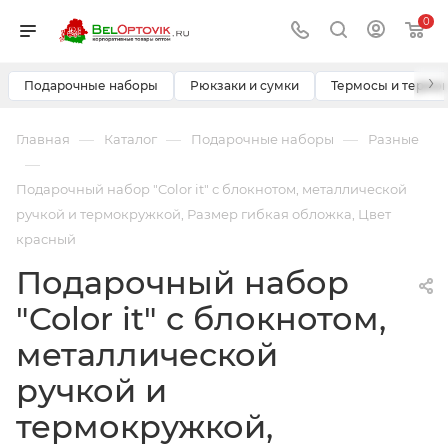
0
›
Подарочные наборы
Рюкзаки и сумки
Термосы и термо
—
—
—
Главная
Каталог
Подарочные наборы
Разные
—
Подарочный набор "Color it" с блокнотом, металлической
ручкой и термокружкой, Размер гибкая обложка, Цвет
красный
Подарочный набор
"Color it" с блокнотом,
металлической
ручкой и
термокружкой,