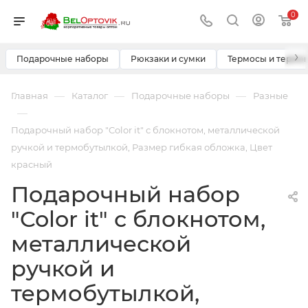
0
›
Подарочные наборы
Рюкзаки и сумки
Термосы и термо
—
—
—
Главная
Каталог
Подарочные наборы
Разные
—
Подарочный набор "Color it" с блокнотом, металлической
ручкой и термобутылкой, Размер гибкая обложка, Цвет
красный
Подарочный набор
"Color it" с блокнотом,
металлической
ручкой и
термобутылкой,