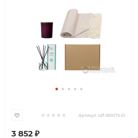
Артикул:
o2f-350075.01
3 852
₽