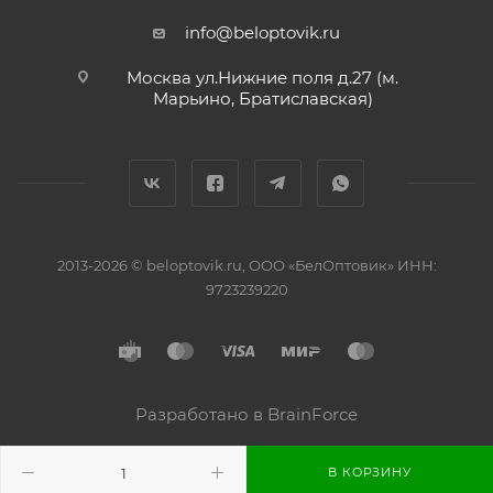
info@beloptovik.ru
Москва ул.Нижние поля д.27 (м.
Марьино, Братиславская)
2013-2026 © beloptovik.ru, ООО «БелОптовик» ИНН:
9723239220
Разработано в BrainForce
В КОРЗИНУ