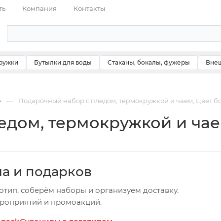
ть
Компания
Контакты
ружки
Бутылки для воды
Стаканы, бокалы, фужеры
Внеш
—
Подарочный набор с пледом, термокружкой и чаем, Цвет 
едом, термокружкой и чае
ча и подарков
отип, соберём наборы и организуем доставку.
ероприятий и промоакций.