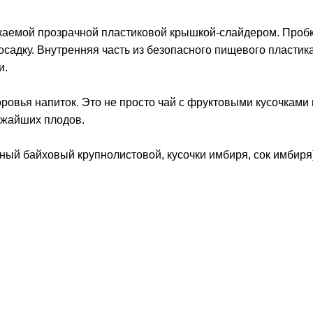
каемой прозрачной пластиковой крышкой-слайдером. Проб
садку. Внутренняя часть из безопасного пищевого пластика
и.
оровья напиток. Это не просто чай с фруктовыми кусочками 
ежайших плодов.
ный байховый крупнолистовой, кусочки имбиря, сок имбиря)