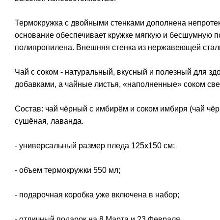
Термокружка с двойными стенками дополнена непроте
основание обеспечивает кружке мягкую и бесшумную по
полипропилена. Внешняя стенка из нержавеющей стал
Чай с соком - натуральный, вкусный и полезный для зд
добавками, а чайные листья, «наполненные» соком св
Состав: чай чёрный с имбирём и соком имбиря (чай чёр
сушёная, лаванда.
- универсальный размер пледа 125х150 см;
- объем термокружки 550 мл;
- подарочная коробка уже включена в набор;
- отличный подарок на 8 Марта и 23 Февраля.