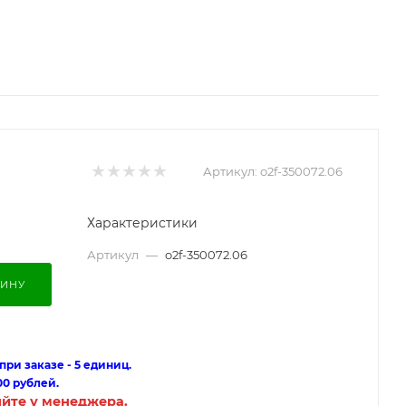
Артикул:
o2f-350072.06
Характеристики
Артикул
—
o2f-350072.06
ЗИНУ
ри заказе - 5 единиц.
00 рублей.
яйте у менеджера.