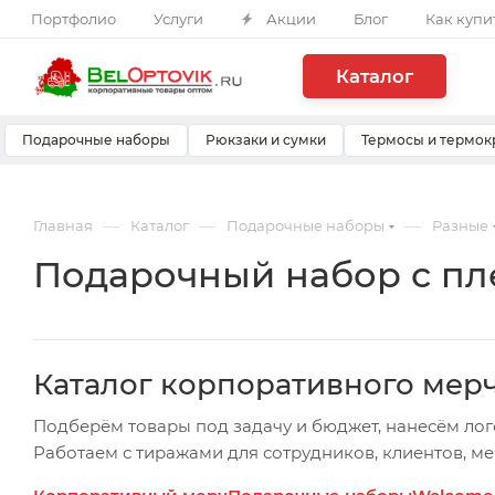
Портфолио
Услуги
Акции
Блог
Как купи
Каталог
Подарочные наборы
Рюкзаки и сумки
Термосы и термок
—
—
—
Главная
Каталог
Подарочные наборы
Разные
Подарочный набор с пл
Каталог корпоративного мер
Подберём товары под задачу и бюджет, нанесём лог
Работаем с тиражами для сотрудников, клиентов, м