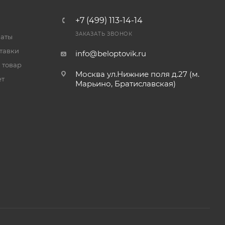
+7 (499) 113-14-14
ЗАКАЗАТЬ ЗВОНОК
латы
тавки
info@beloptovik.ru
 товар
Москва ул.Нижние поля д.27 (м.
ет
Марьино, Братиславская)