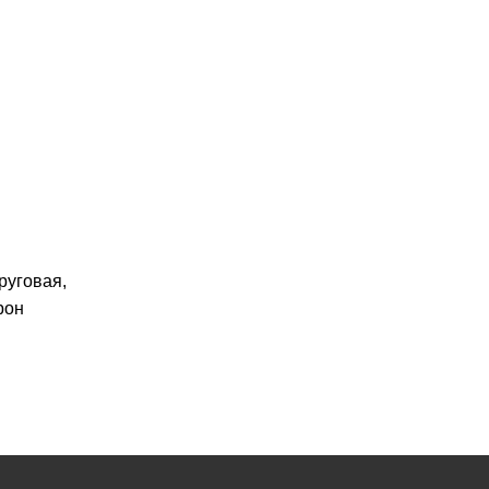
руговая,
рон