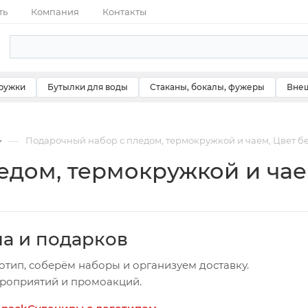
ть
Компания
Контакты
ружки
Бутылки для воды
Стаканы, бокалы, фужеры
Внеш
—
Подарочный набор с пледом, термокружкой и чаем, Цвет 
едом, термокружкой и чае
ча и подарков
отип, соберём наборы и организуем доставку.
ероприятий и промоакций.