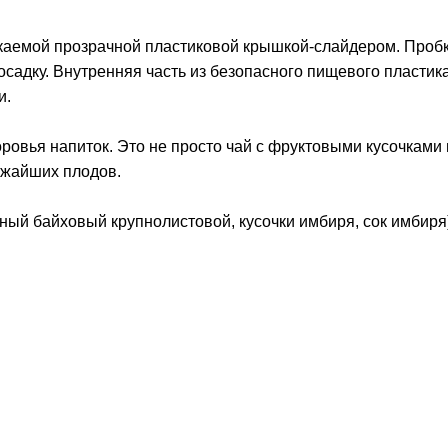
каемой прозрачной пластиковой крышкой-слайдером. Проб
садку. Внутренняя часть из безопасного пищевого пластика
и.
оровья напиток. Это не просто чай с фруктовыми кусочками 
ежайших плодов.
ный байховый крупнолистовой, кусочки имбиря, сок имбиря)