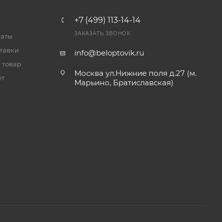
+7 (499) 113-14-14
ЗАКАЗАТЬ ЗВОНОК
латы
тавки
info@beloptovik.ru
 товар
Москва ул.Нижние поля д.27 (м.
ет
Марьино, Братиславская)