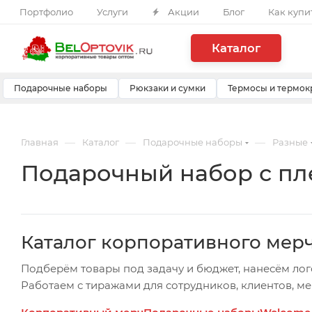
Портфолио
Услуги
Акции
Блог
Как купи
Каталог
Подарочные наборы
Рюкзаки и сумки
Термосы и термок
—
—
—
Главная
Каталог
Подарочные наборы
Разные
Подарочный набор с пл
Каталог корпоративного мер
Подберём товары под задачу и бюджет, нанесём лог
Работаем с тиражами для сотрудников, клиентов, м