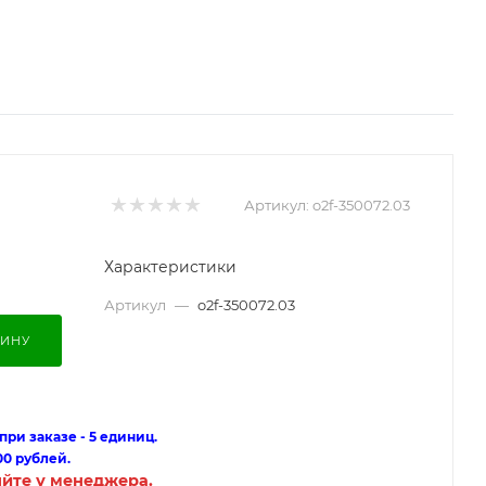
Артикул:
o2f-350072.03
Характеристики
Артикул
—
o2f-350072.03
ЗИНУ
ри заказе - 5 единиц.
00 рублей.
яйте у менеджера.