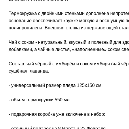
Термокружка с двойными стенками дополнена непроте
основание обеспечивает кружке мягкую и бесшумную по
полипропилена. Внешняя стенка из нержавеющей стал
Чай с соком - натуральный, вкусный и полезный для зд
добавками, а чайные листья, «наполненные» соком св
Состав: чай чёрный с имбирём и соком имбиря (чай чёр
сушёная, лаванда.
- универсальный размер пледа 125х150 см;
- объем термокружки 550 мл;
- подарочная коробка уже включена в набор;
- отличный подарок на 8 Марта и 23 Февраля.