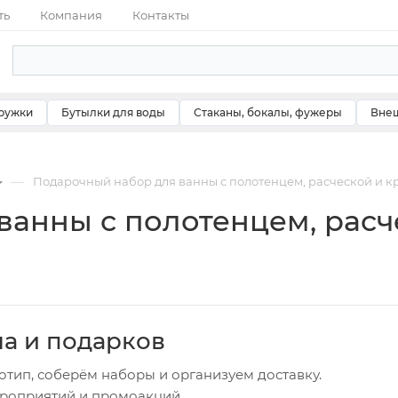
ть
Компания
Контакты
ружки
Бутылки для воды
Стаканы, бокалы, фужеры
Внеш
—
Подарочный набор для ванны с полотенцем, расческой и к
анны с полотенцем, расч
ча и подарков
отип, соберём наборы и организуем доставку.
ероприятий и промоакций.