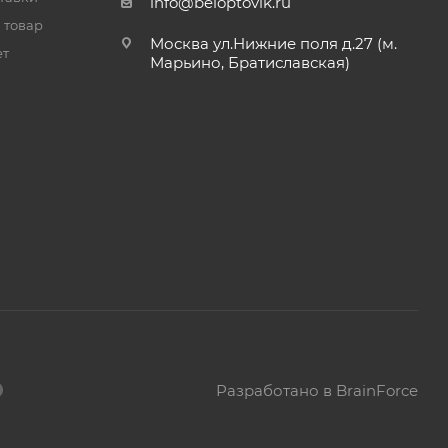
info@beloptovik.ru
 товар
Москва ул.Нижние поля д.27 (м.
ет
Марьино, Братиславская)
Разработано в BrainForce