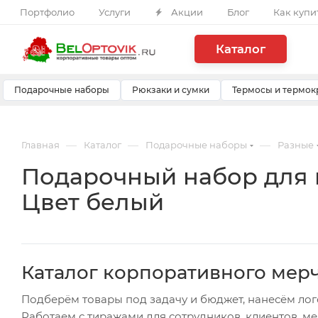
Портфолио
Услуги
Акции
Блог
Как купи
Каталог
Подарочные наборы
Рюкзаки и сумки
Термосы и термок
—
—
—
Главная
Каталог
Подарочные наборы
Разные
Подарочный набор для в
Цвет белый
Каталог корпоративного мер
Подберём товары под задачу и бюджет, нанесём лог
Работаем с тиражами для сотрудников, клиентов, м