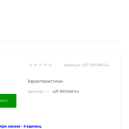
Артикул:
o2f-350068.04
Характеристики
Артикул
—
o2f-350068.04
ЗИНУ
ри заказе - 5 единиц.