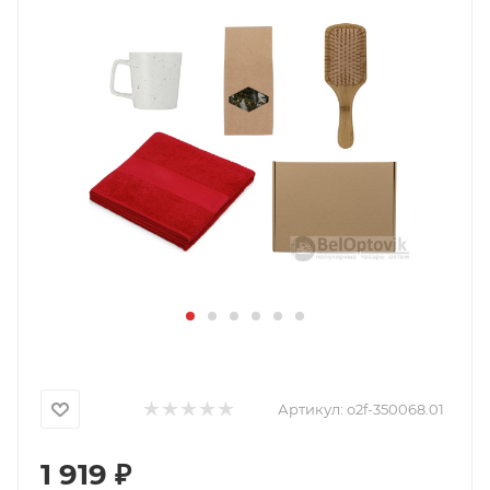
Артикул:
o2f-350068.01
1 919
₽