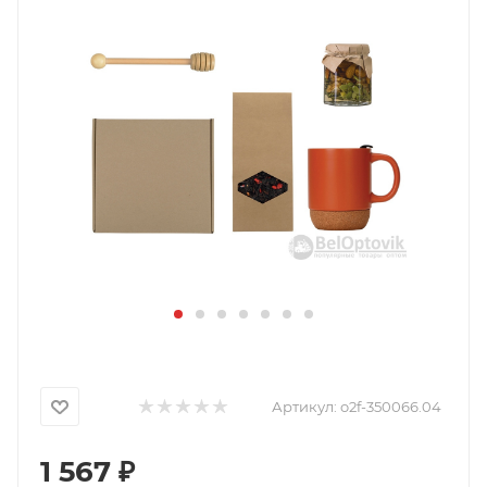
Артикул:
o2f-350066.04
1 567
₽