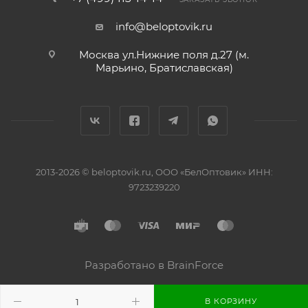
info@beloptovik.ru
Москва ул.Нижние поля д.27 (м.
Марьино, Братиславская)
2013-2026 © beloptovik.ru, ООО «БелОптовик» ИНН:
9723239220
Разработано в BrainForce
В КОРЗИНУ