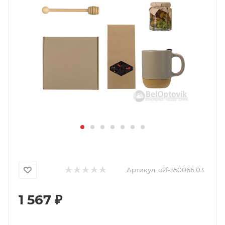
Артикул:
o2f-350066.03
1 567
₽