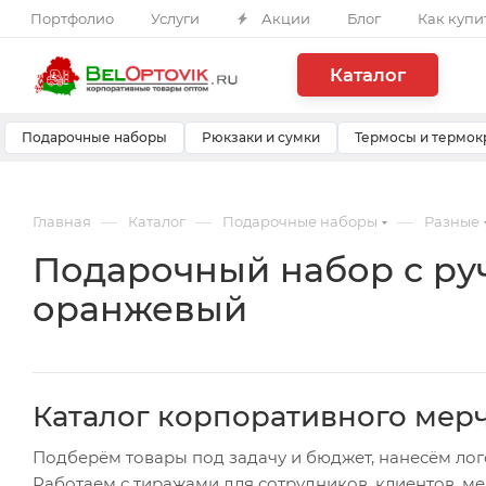
Портфолио
Услуги
Акции
Блог
Как купи
Каталог
Подарочные наборы
Рюкзаки и сумки
Термосы и термок
—
—
—
Главная
Каталог
Подарочные наборы
Разные
Подарочный набор с руч
оранжевый
Каталог корпоративного мер
Подберём товары под задачу и бюджет, нанесём лог
Работаем с тиражами для сотрудников, клиентов, м