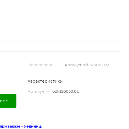
Артикул:
o2f-320050.02
Характеристики
Артикул
—
o2f-320050.02
ЗИНУ
ри заказе - 5 единиц.