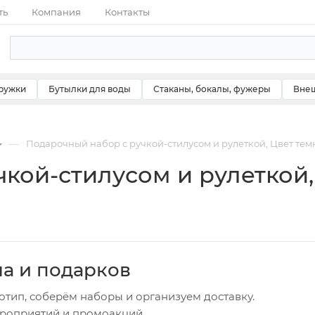
ть
Компания
Контакты
ружки
Бутылки для воды
Стаканы, бокалы, фужеры
Внеш
—
Подарочный набор с ручкой-стилусом и рулеткой, Цвет те
кой-стилусом и рулеткой,
ча и подарков
отип, соберём наборы и организуем доставку.
ероприятий и промоакций.