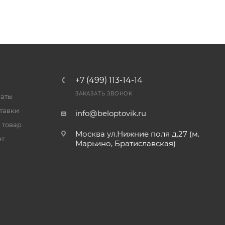
+7 (499) 113-14-14
ЗАКАЗАТЬ ЗВОНОК
латы
тавки
info@beloptovik.ru
 товар
Москва ул.Нижние поля д.27 (м.
ет
Марьино, Братиславская)