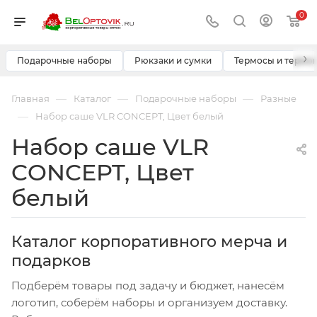
0
›
Подарочные наборы
Рюкзаки и сумки
Термосы и термо
—
—
—
Главная
Каталог
Подарочные наборы
Разные
—
Набор саше VLR CONCEPT, Цвет белый
Набор саше VLR
CONCEPT, Цвет
белый
Каталог корпоративного мерча и
подарков
Подберём товары под задачу и бюджет, нанесём
логотип, соберём наборы и организуем доставку.