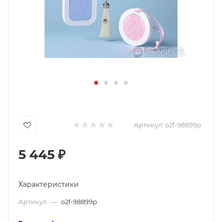
Артикул:
o2f-98899p
5 445
₽
Характеристики
Артикул
—
o2f-98899p