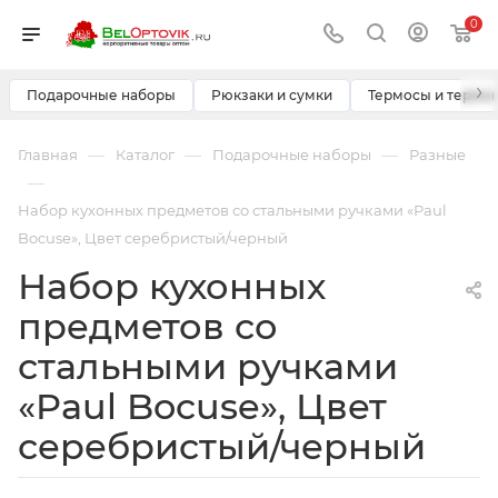
0
›
Подарочные наборы
Рюкзаки и сумки
Термосы и термо
—
—
—
Главная
Каталог
Подарочные наборы
Разные
—
Набор кухонных предметов со стальными ручками «Paul
Bocuse», Цвет серебристый/черный
Набор кухонных
предметов со
стальными ручками
«Paul Bocuse», Цвет
серебристый/черный