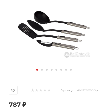
Артикул:
o2f-11288900p
787
₽