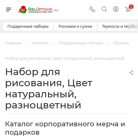
0
›
Подарочные наборы
Рюкзаки и сумки
Термосы и термо
—
—
—
Главная
Каталог
Подарочные наборы
Разные
—
Набор для рисования, Цвет натуральный, разноцветный
Набор для
рисования, Цвет
натуральный,
разноцветный
Каталог корпоративного мерча и
подарков