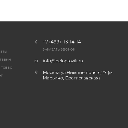
+7 (499) 113-14-14
ЗАКАЗАТЬ ЗВОНОК
латы
тавки
info@beloptovik.ru
 товар
Москва ул.Нижние поля д.27 (м.
ет
Марьино, Братиславская)