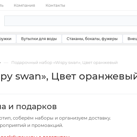
ть
Компания
Контакты
ружки
Бутылки для воды
Стаканы, бокалы, фужеры
Внеш
—
Подарочный набор «Wispy swan», Цвет оранжевый
py swan», Цвет оранжевы
ча и подарков
отип, соберём наборы и организуем доставку.
ероприятий и промоакций.