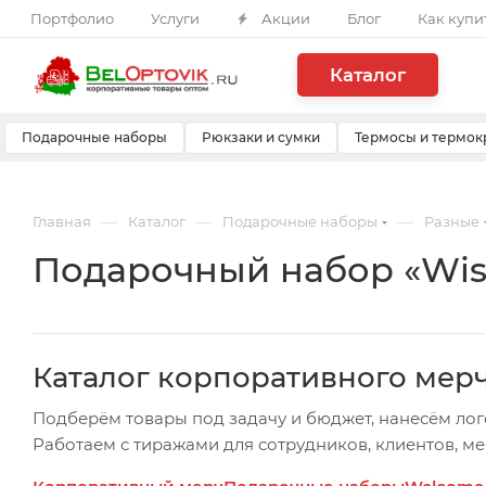
Портфолио
Услуги
Акции
Блог
Как купи
Каталог
Подарочные наборы
Рюкзаки и сумки
Термосы и термок
—
—
—
Главная
Каталог
Подарочные наборы
Разные
Подарочный набор «Wis
Каталог корпоративного мер
Подберём товары под задачу и бюджет, нанесём лог
Работаем с тиражами для сотрудников, клиентов, м