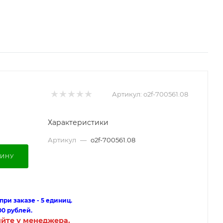
Артикул:
o2f-700561.08
Характеристики
Артикул
—
o2f-700561.08
ЗИНУ
ри заказе - 5 единиц.
00 рублей.
яйте у менеджера.