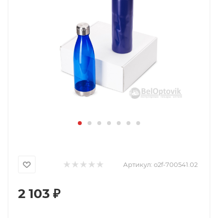
Артикул:
o2f-700541.02
2 103
₽