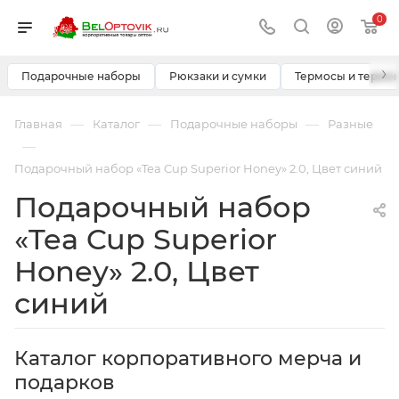
0
›
Подарочные наборы
Рюкзаки и сумки
Термосы и термо
—
—
—
Главная
Каталог
Подарочные наборы
Разные
—
Подарочный набор «Tea Cup Superior Honey» 2.0, Цвет синий
Подарочный набор
«Tea Cup Superior
Honey» 2.0, Цвет
синий
Каталог корпоративного мерча и
подарков