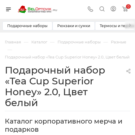
0
›
Подарочные наборы
Рюкзаки и сумки
Термосы и термо
—
—
—
Главная
Каталог
Подарочные наборы
Разные
—
Подарочный набор «Tea Cup Superior Honey» 2.0, Цвет белый
Подарочный набор
«Tea Cup Superior
Honey» 2.0, Цвет
белый
Каталог корпоративного мерча и
подарков