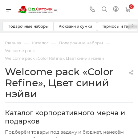
0
›
Подарочные наборы
Рюкзаки и сумки
Термосы и термо
—
—
—
Главная
Каталог
Подарочные наборы
—
Welcome pack
Welcome pack «Color Refine», Цвет синий нэйви
Welcome pack «Color
Refine», Цвет синий
нэйви
Каталог корпоративного мерча и
подарков
Подберём товары под задачу и бюджет, нанесём