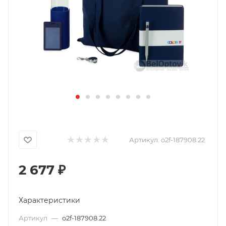
Артикул:
o2f-187908.22
2 677
₽
Характеристики
Артикул
—
o2f-187908.22