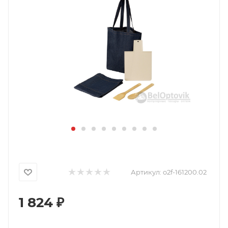
Артикул:
o2f-161200.02
1 824
₽