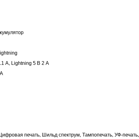
ккумулятор
ghtning
 А, Lightning 5 В 2 А
 A
Цифровая печать, Шильд спектрум, Тампопечать, УФ-печать,