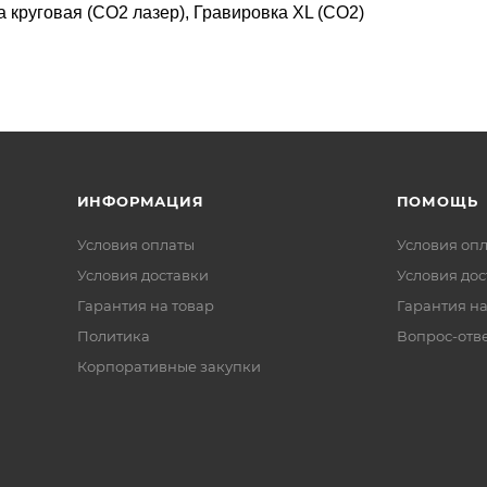
а круговая (CO2 лазер), Гравировка XL (СО2)
ИНФОРМАЦИЯ
ПОМОЩЬ
Условия оплаты
Условия оп
Условия доставки
Условия дос
Гарантия на товар
Гарантия на
Политика
Вопрос-отв
Корпоративные закупки