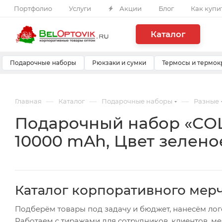
Портфолио
Услуги
Акции
Блог
Как купи
Каталог
Подарочные наборы
Рюкзаки и сумки
Термосы и термок
—
—
—
Главная
Каталог
Подарочные наборы
Разные
Подарочный набор «COL
10000 mAh, Цвет зелено
Каталог корпоративного мер
Подберём товары под задачу и бюджет, нанесём лог
Работаем с тиражами для сотрудников, клиентов, м