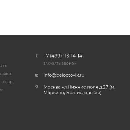
+7 (499) 113-14-14
ЗАКАЗАТЬ ЗВОНОК
латы
тавки
info@beloptovik.ru
 товар
Москва ул.Нижние поля д.27 (м.
ет
Марьино, Братиславская)