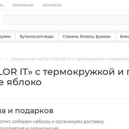
ть
Компания
Контакты
ружки
Бутылки для воды
Стаканы, бокалы, фужеры
Внеш
—
Подарочный набор «COLOR IT» с термокружкой и повербанк
OR IT» с термокружкой и
е яблоко
ча и подарков
отип, соберём наборы и организуем доставку.
ероприятий и промоакций.