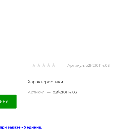
Артикул:
o2f-210114.03
Характеристики
Артикул
—
o2f-210114.03
ЗИНУ
ри заказе - 5 единиц.