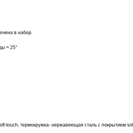
ючена в набор.
ы ≈ 25°
ft-touch, термокружка- нержавеющая cталь с покрытием sof