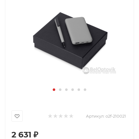
Артикул:
o2f-210021
2 631
₽