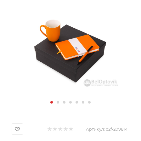
Артикул:
o2f-209814