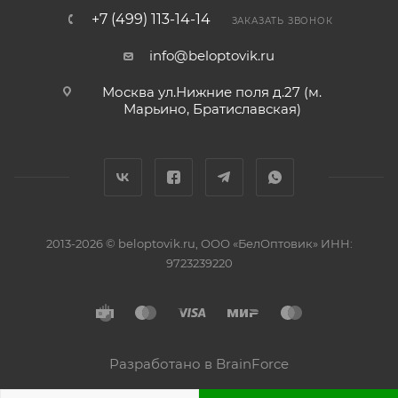
+7 (499) 113-14-14
ЗАКАЗАТЬ ЗВОНОК
info@beloptovik.ru
Москва ул.Нижние поля д.27 (м.
Марьино, Братиславская)
2013-2026 © beloptovik.ru, ООО «БелОптовик» ИНН:
9723239220
Разработано в BrainForce