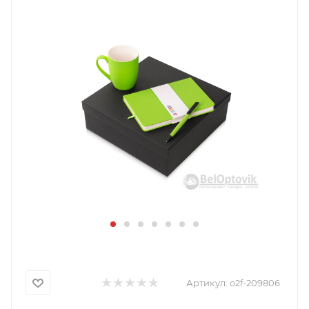
Артикул:
o2f-209806